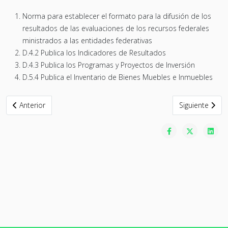
Norma para establecer el formato para la difusión de los
resultados de las evaluaciones de los recursos federales
ministrados a las entidades federativas
D.4.2 Publica los Indicadores de Resultados
D.4.3 Publica los Programas y Proyectos de Inversión
D.5.4 Publica el Inventario de Bienes Muebles e Inmuebles
Artículo anterior: CONVOCATORIA PARA LA ELECCION DE CONSE
Artículo sigu
Anterior
Siguiente