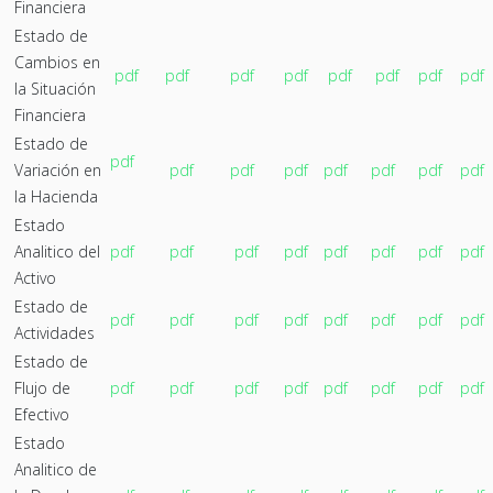
Financiera
Estado de
Cambios en
pdf
pdf
pdf
pdf
pdf
pdf
pdf
pdf
la Situación
Financiera
Estado de
pdf
Variación en
pdf
pdf
pdf
pdf
pdf
pdf
pdf
la Hacienda
Estado
Analitico del
pdf
pdf
pdf
pdf
pdf
pdf
pdf
pdf
Activo
Estado de
pdf
pdf
pdf
pdf
pdf
pdf
pdf
pdf
Actividades
Estado de
Flujo de
pdf
pdf
pdf
pdf
pdf
pdf
pdf
pdf
Efectivo
Estado
Analitico de