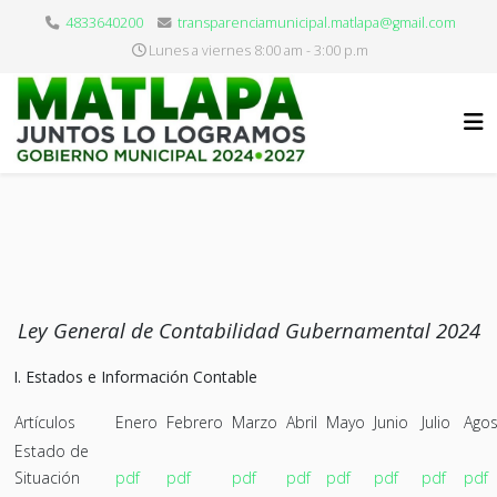
4833640200
transparenciamunicipal.matlapa@gmail.com
Lunes a viernes 8:00 am - 3:00 p.m
Ley General de Contabilidad Gubernamental 2024
I. Estados e Información Contable
Artículos
Enero
Febrero
Marzo
Abril
Mayo
Junio
Julio
Agos
Estado de
Situación
pdf
pdf
pdf
pdf
pdf
pdf
pdf
pdf