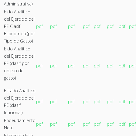
Administrativa)
E.do Analítico
del Ejercicio del
PE Clasif
pdf
pdf
pdf
pdf
pdf
pdf
pdf
pdf
Económica (por
Tipo de Gasto)
E.do Analítico
del Ejercicio del
PE (clasif por
pdf
pdf
pdf
pdf
pdf
pdf
pdf
pdf
objeto de
gasto)
Estado Analítico
del Ejercicio del
pdf
pdf
pdf
pdf
pdf
pdf
pdf
pdf
PE (clasif
funcional)
Endeudamiento
pdf
pdf
pdf
pdf
pdf
pdf
pdf
pdf
Neto
Intereses de la