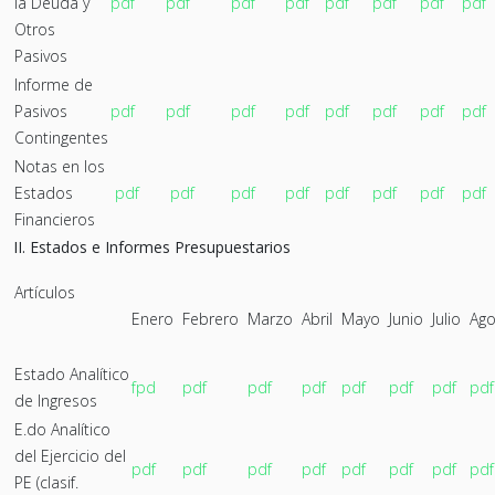
la Deuda y
pdf
pdf
pdf
pdf
pdf
pdf
pdf
pdf
Otros
Pasivos
Informe de
Pasivos
pdf
pdf
pdf
pdf
pdf
pdf
pdf
pdf
Contingentes
Notas en los
Estados
pdf
pdf
pdf
pdf
pdf
pdf
pdf
pdf
Financieros
II. Estados e Informes Presupuestarios
Artículos
Enero
Febrero
Marzo
Abril
Mayo
Junio
Julio
Ago
Estado Analítico
fpd
pdf
pdf
pdf
pdf
pdf
pdf
pdf
de Ingresos
E.do Analítico
del Ejercicio del
pdf
pdf
pdf
pdf
pdf
pdf
pdf
pdf
PE (clasif.