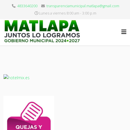
4833640200
transparenciamunicipal.matlapa@gmail.com
Lunes a viernes 8:00 am - 3:00 p.m